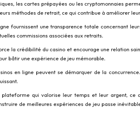
oniques, les cartes prépayées ou les cryptomonnaies permet
s leurs méthodes de retrait, ce qui contribue à améliorer l
igne fournissent une transparence totale concernant leurs
tuelles commissions associées aux retraits.
e la crédibilité du casino et encourage une relation saine
 pour bâtir une expérience de jeu mémorable.
 casinos en ligne peuvent se démarquer de la concurrence
uissant.
ne plateforme qui valorise leur temps et leur argent, ce
struire de meilleures expériences de jeu passe inévitable