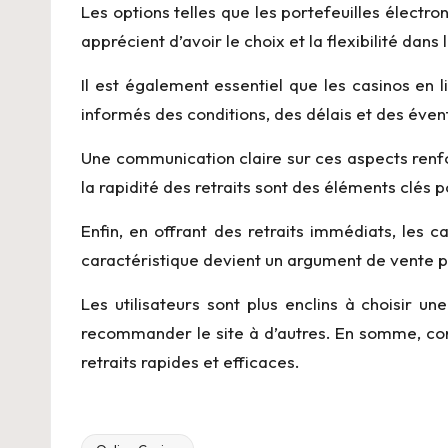
Les options telles que les portefeuilles électr
apprécient d’avoir le choix et la flexibilité dan
Il est également essentiel que les casinos en l
informés des conditions, des délais et des éven
Une communication claire sur ces aspects renforc
la rapidité des retraits sont des éléments clés
Enfin, en offrant des retraits immédiats, les
caractéristique devient un argument de vente p
Les utilisateurs sont plus enclins à choisir u
recommander le site à d’autres. En somme, con
retraits rapides et efficaces.