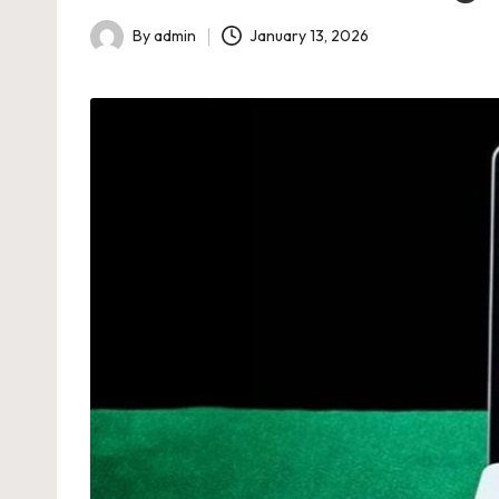
n
By
admin
January 13, 2026
Posted
s
by
w
e
r