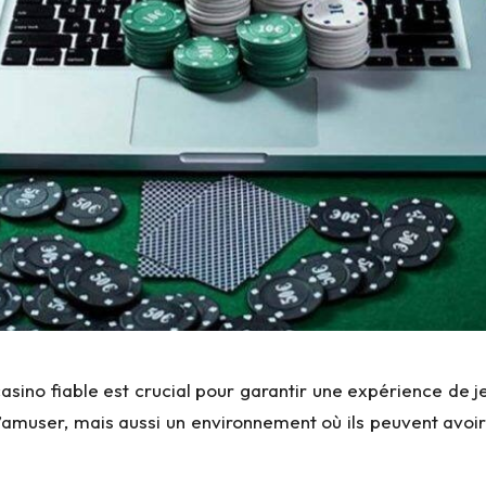
casino fiable est crucial pour garantir une expérience de 
amuser, mais aussi un environnement où ils peuvent avoir