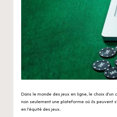
Dans le monde des jeux en ligne, le choix d’un 
non seulement une plateforme où ils peuvent s’
en l’équité des jeux.