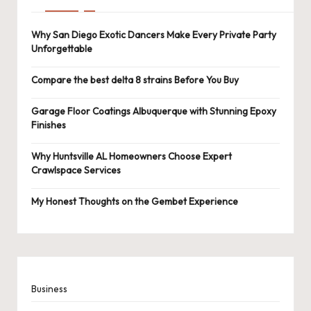
Why San Diego Exotic Dancers Make Every Private Party
Unforgettable
Compare the best delta 8 strains Before You Buy
Garage Floor Coatings Albuquerque with Stunning Epoxy
Finishes
Why Huntsville AL Homeowners Choose Expert
Crawlspace Services
My Honest Thoughts on the Gembet Experience
Business