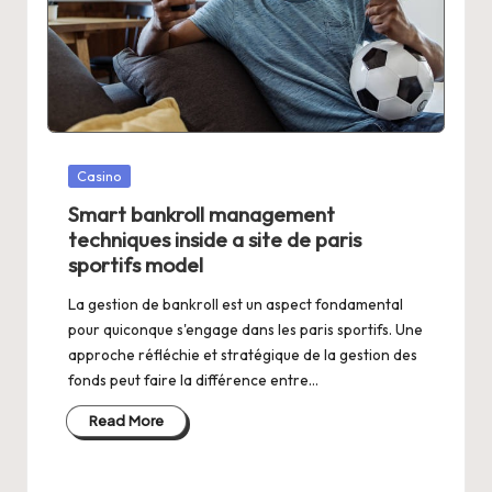
w
e
r
Posted
Casino
in
Smart bankroll management
techniques inside a site de paris
sportifs model
La gestion de bankroll est un aspect fondamental
pour quiconque s'engage dans les paris sportifs. Une
approche réfléchie et stratégique de la gestion des
fonds peut faire la différence entre…
Read More