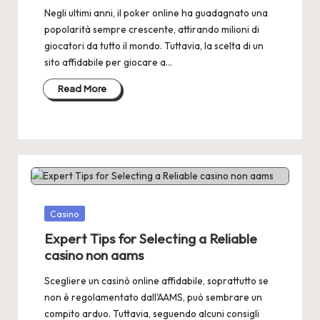
Negli ultimi anni, il poker online ha guadagnato una
popolarità sempre crescente, attirando milioni di
giocatori da tutto il mondo. Tuttavia, la scelta di un
sito affidabile per giocare a…
Read More
Posted
Casino
in
Expert Tips for Selecting a Reliable
casino non aams
Scegliere un casinò online affidabile, soprattutto se
non è regolamentato dall'AAMS, può sembrare un
compito arduo. Tuttavia, seguendo alcuni consigli