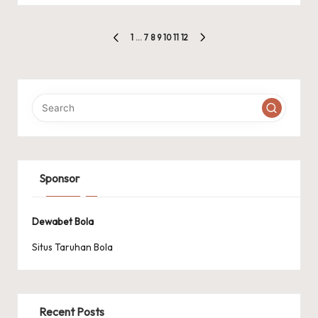
Posts
1
…
7
8
9
10
11
12
PREVIOUS
NEXT
pagination
PAGE
PAGE
Sponsor
Dewabet Bola
Situs Taruhan Bola
Recent Posts