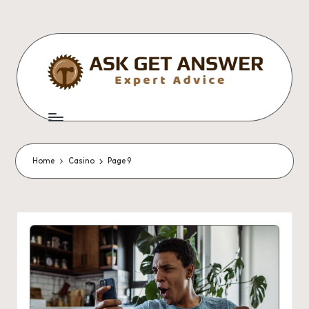
Skip
to
content
A
Expert
Advice
s
k
Home
Casino
Page 9
G
e
t
A
n
s