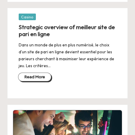
Posted
Casino
in
Strategic overview of meilleur site de
pari en ligne
Dans un monde de plus en plus numérisé, le choix
d'un site de pari en ligne devient essentiel pour les
parieurs cherchant à maximiser leur expérience de
jeu. Les critères…
Read More