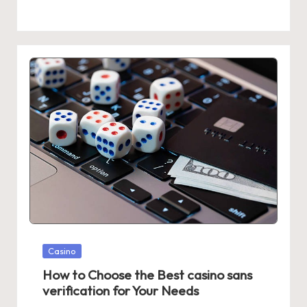
Posted
Casino
in
How to Choose the Best casino sans
verification for Your Needs