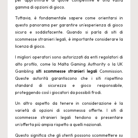
gamma di opzioni di gioco.
Tuttavia, è fondamentale sapere come orientarsi in
questo panorama per garantire un’esperienza di gioco
sicura e soddisfacente. Quando si parla di siti di
scommesse stranieri legali, è importante considerare la
licenza di gioco.
I migliori operatori sono autorizzati da enti regolatori di
alto profilo, come la Malta Gaming Authority o la UK
Gambling
siti scommesse stranieri legali
Commission.
Queste autorità garantiscono che i siti rispettino
standard di sicurezza e gioco responsabile,
proteggendo così i giocatori da possibili frodi.
Un altro aspetto da tenere in considerazione è la
varietà di opzioni di scommessa offerte. I siti di
scommesse stranieri legali tendono a presentare
un’offerta più ampia rispetto a quelli nazionali.
Questo significa che gli utenti possono scommettere su