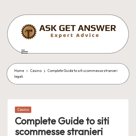
Skip
to
content
A
Expert
Advice
s
k
Home
Casino
Complete Guide to siti scommesse stranieri
G
legali
e
t
A
Posted
Casino
in
Complete Guide to siti
n
scommesse stranieri
s