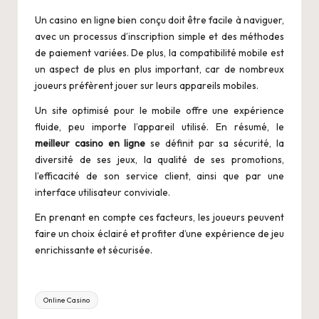
Un casino en ligne bien conçu doit être facile à naviguer,
avec un processus d’inscription simple et des méthodes
de paiement variées. De plus, la compatibilité mobile est
un aspect de plus en plus important, car de nombreux
joueurs préfèrent jouer sur leurs appareils mobiles.
Un site optimisé pour le mobile offre une expérience
fluide, peu importe l’appareil utilisé. En résumé, le
meilleur casino en ligne
se définit par sa sécurité, la
diversité de ses jeux, la qualité de ses promotions,
l’efficacité de son service client, ainsi que par une
interface utilisateur conviviale.
En prenant en compte ces facteurs, les joueurs peuvent
faire un choix éclairé et profiter d’une expérience de jeu
enrichissante et sécurisée.
Tags:
Online Casino