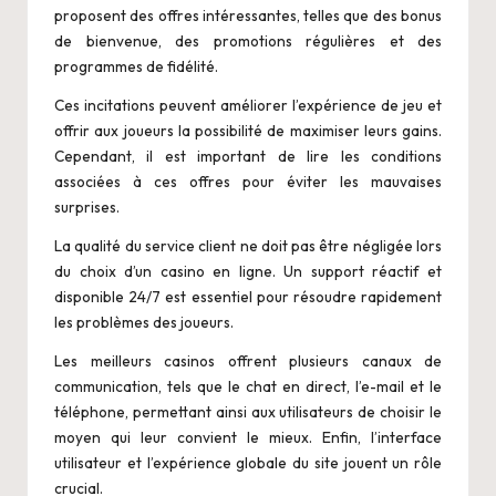
proposent des offres intéressantes, telles que des bonus
de bienvenue, des promotions régulières et des
programmes de fidélité.
Ces incitations peuvent améliorer l’expérience de jeu et
offrir aux joueurs la possibilité de maximiser leurs gains.
Cependant, il est important de lire les conditions
associées à ces offres pour éviter les mauvaises
surprises.
La qualité du service client ne doit pas être négligée lors
du choix d’un casino en ligne. Un support réactif et
disponible 24/7 est essentiel pour résoudre rapidement
les problèmes des joueurs.
Les meilleurs casinos offrent plusieurs canaux de
communication, tels que le chat en direct, l’e-mail et le
téléphone, permettant ainsi aux utilisateurs de choisir le
moyen qui leur convient le mieux. Enfin, l’interface
utilisateur et l’expérience globale du site jouent un rôle
crucial.