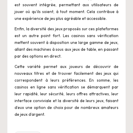
est souvent intégrée, permettant aux utilisateurs de
jouer où qu’ils soient, à tout moment. Cela contribue à
une expérience de jeu plus agréable et accessible.
Enfin, la diversité des jeux proposés sur ces plateformes
est un autre point fort. Les casinos sans vérification
mettent souvent à disposition une large gamme de jeux,
allant des machines à sous aux jeux de table, en passant
par des options en direct.
Cette variété permet aux joueurs de découvrir de
nouveaux titres et de trouver facilement des jeux qui
correspondent à leurs préférences. En somme, les
casinos en ligne sans vérification se démarquent par
leur rapidité, leur sécurité, leurs offres attractives, leur
interface conviviale et la diversité de leurs jeux, faisant
d’eux une option de choix pour de nombreux amateurs
de jeux d’argent.
Tags: