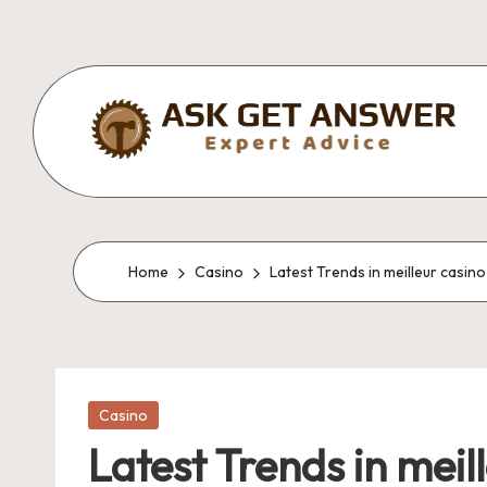
Skip
to
content
A
Expert
Advice
s
k
Home
Casino
Latest Trends in meilleur casino
G
e
Posted
t
Casino
in
Latest Trends in meil
A