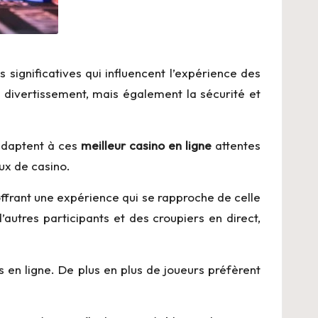
 significatives qui influencent l’expérience des
 divertissement, mais également la sécurité et
s’adaptent à ces
meilleur casino en ligne
attentes
eux de casino.
ffrant une expérience qui se rapproche de celle
’autres participants et des croupiers en direct,
en ligne. De plus en plus de joueurs préfèrent