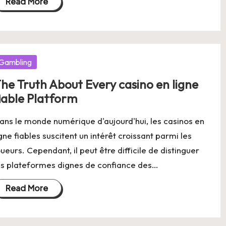
Read More
osted
Gambling
he Truth About Every casino en ligne
iable Platform
ans le monde numérique d'aujourd'hui, les casinos en
igne fiables suscitent un intérêt croissant parmi les
oueurs. Cependant, il peut être difficile de distinguer
es plateformes dignes de confiance des…
Read More