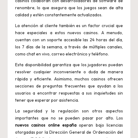
casinos colaboran con desarrolladores de software de
renombre, lo que asegura que los juegos sean de alta
calidad y estén constantemente actualizados.
La atención al cliente también es un factor crucial que
hace especiales a estos nuevos casinos. A menudo,
cuentan con un soporte accesible las 24 horas del día,
los 7 días de la semana, a través de múltiples canales,
como chat en vivo, correo electrónico y teléfono.
Esta disponibilidad garantiza que los jugadores puedan
resolver cualquier inconveniente o duda de manera
rápida y eficiente. Asimismo, muchos casinos ofrecen
secciones de preguntas frecuentes que ayudan a los
usuarios a encontrar respuestas a sus inquietudes sin
tener que esperar por asistencia.
La seguridad y la regulación son otros aspectos
importantes que no se pueden pasar por alto. Los
nuevos casinos online españa
operan bajo licencias
otorgadas por la Dirección General de Ordenación del