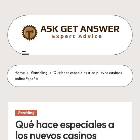
Skip
to
content
A
Expert
Advice
s
k
Home
Gambling
Qué hace especiales a los nuevos casinos
G
online España
e
t
A
Posted
Gambling
in
Qué hace especiales a
n
los nuevos casinos
s