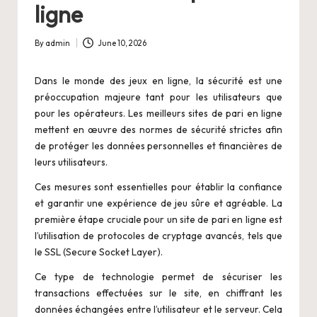
ligne
w
e
By
admin
June 10, 2026
Posted
r
by
Dans le monde des jeux en ligne, la sécurité est une
préoccupation majeure tant pour les utilisateurs que
pour les opérateurs. Les meilleurs sites de pari en ligne
mettent en œuvre des normes de sécurité strictes afin
de protéger les données personnelles et financières de
leurs utilisateurs.
Ces mesures sont essentielles pour établir la confiance
et garantir une expérience de jeu sûre et agréable. La
première étape cruciale pour un site de pari en ligne est
l’utilisation de protocoles de cryptage avancés, tels que
le SSL (Secure Socket Layer).
Ce type de technologie permet de sécuriser les
transactions effectuées sur le site, en chiffrant les
données échangées entre l’utilisateur et le serveur. Cela