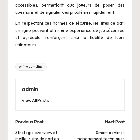
accessibles, permettant aux joueurs de poser des
questions et de signaler des problèmes rapidement.
En respectant ces normes de sécurité, les sites de pari
en ligne peuvent offrir une expérience de jeu sécurisée
et agréable, renforçant ainsi la fidélité de leurs
utilisateurs.
Tags:
online gambling
admin
View All Posts
Post
Previous Post
Next Post
navigation
Strategic overview of
Smart bankroll
meilleur site de pari en
management techniques