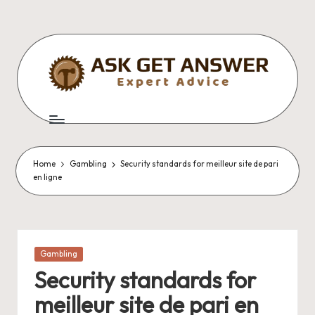
Skip
to
content
A
Expert
Advice
s
k
Home
Gambling
Security standards for meilleur site de pari
G
en ligne
e
t
A
Posted
Gambling
in
Security standards for
n
meilleur site de pari en
s