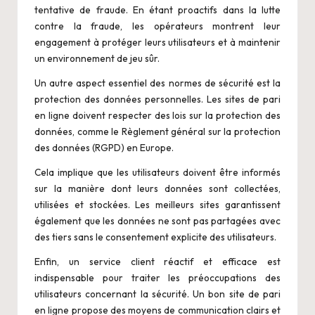
tentative de fraude. En étant proactifs dans la lutte
contre la fraude, les opérateurs montrent leur
engagement à protéger leurs utilisateurs et à maintenir
un environnement de jeu sûr.
Un autre aspect essentiel des normes de sécurité est la
protection des données personnelles. Les sites de pari
en ligne doivent respecter des lois sur la protection des
données, comme le Règlement général sur la protection
des données (RGPD) en Europe.
Cela implique que les utilisateurs doivent être informés
sur la manière dont leurs données sont collectées,
utilisées et stockées. Les meilleurs sites garantissent
également que les données ne sont pas partagées avec
des tiers sans le consentement explicite des utilisateurs.
Enfin, un service client réactif et efficace est
indispensable pour traiter les préoccupations des
utilisateurs concernant la sécurité. Un bon site de pari
en ligne propose des moyens de communication clairs et