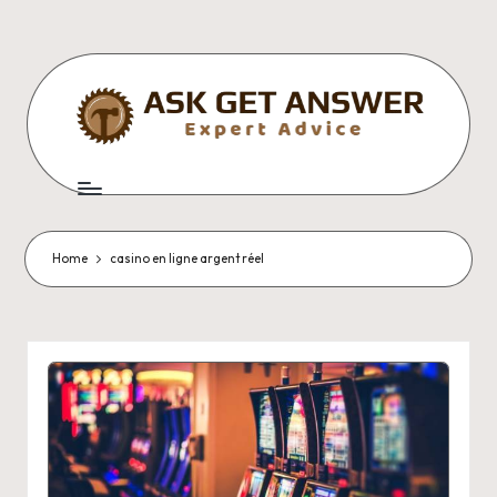
Skip
to
content
A
Expert
Advice
s
k
Home
casino en ligne argent réel
G
e
t
A
n
s