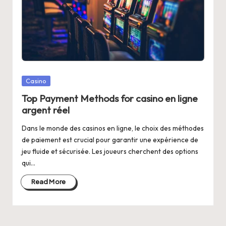
w
e
r
Posted
Casino
in
Top Payment Methods for casino en ligne
argent réel
Dans le monde des casinos en ligne, le choix des méthodes
de paiement est crucial pour garantir une expérience de
jeu fluide et sécurisée. Les joueurs cherchent des options
qui…
Read More