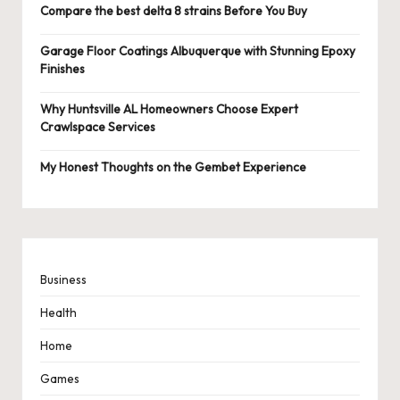
Compare the best delta 8 strains Before You Buy
Garage Floor Coatings Albuquerque with Stunning Epoxy
Finishes
Why Huntsville AL Homeowners Choose Expert
Crawlspace Services
My Honest Thoughts on the Gembet Experience
Business
Health
Home
Games