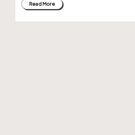
Read More