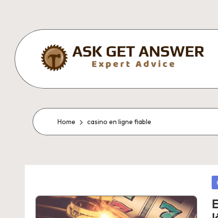
Skip
to
content
A
Expert
Advice
s
k
Home
casino en ligne fiable
G
e
P
t
in
E
A
l