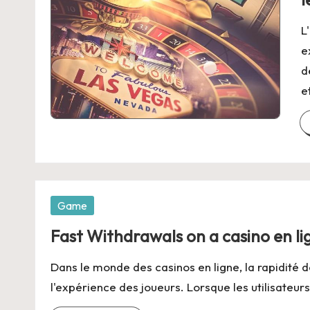
n
L
s
e
d
w
e
e
r
Posted
Game
in
Fast Withdrawals on a casino en li
Dans le monde des casinos en ligne, la rapidité de
l'expérience des joueurs. Lorsque les utilisateur