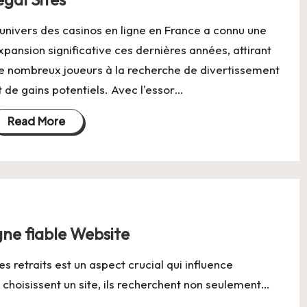
'univers des casinos en ligne en France a connu une
xpansion significative ces dernières années, attirant
e nombreux joueurs à la recherche de divertissement
t de gains potentiels. Avec l'essor…
Read More
gne fiable Website
s retraits est un aspect crucial qui influence
s choisissent un site, ils recherchent non seulement…