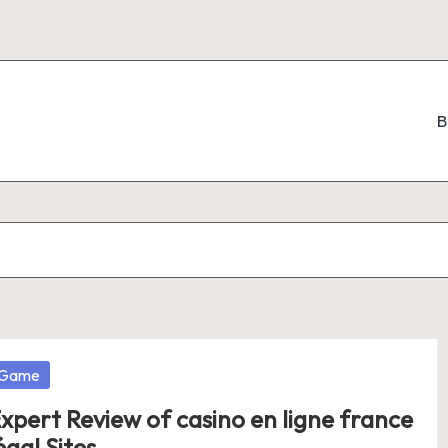
B
osted
Game
xpert Review of casino en ligne france
égal Sites