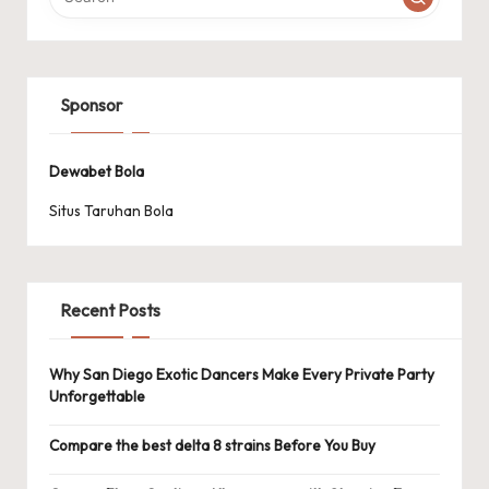
Sponsor
Dewabet Bola
Situs Taruhan Bola
Recent Posts
Why San Diego Exotic Dancers Make Every Private Party
Unforgettable
Compare the best delta 8 strains Before You Buy