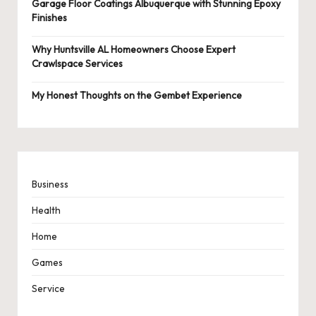
Garage Floor Coatings Albuquerque with Stunning Epoxy
Finishes
Why Huntsville AL Homeowners Choose Expert
Crawlspace Services
My Honest Thoughts on the Gembet Experience
Business
Health
Home
Games
Service