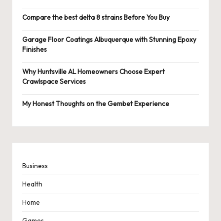
Compare the best delta 8 strains Before You Buy
Garage Floor Coatings Albuquerque with Stunning Epoxy
Finishes
Why Huntsville AL Homeowners Choose Expert
Crawlspace Services
My Honest Thoughts on the Gembet Experience
Business
Health
Home
Games