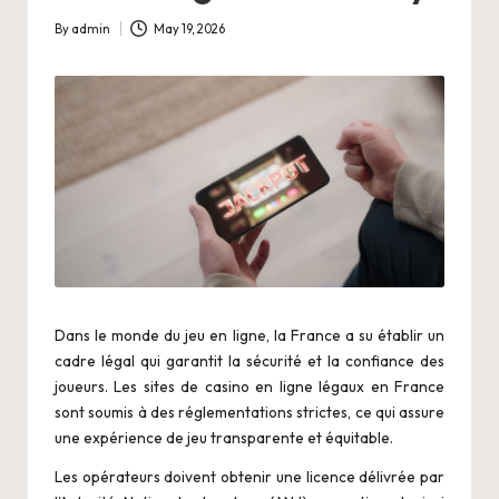
w
By
admin
May 19, 2026
Posted
e
by
r
Dans le monde du jeu en ligne, la France a su établir un
cadre légal qui garantit la sécurité et la confiance des
joueurs. Les sites de casino en ligne légaux en France
sont soumis à des réglementations strictes, ce qui assure
une expérience de jeu transparente et équitable.
Les opérateurs doivent obtenir une licence délivrée par