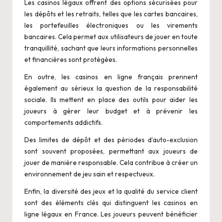
Les casinos légaux offrent des options sécurisées pour
les dépôts et les retraits, telles que les cartes bancaires,
les portefeuilles électroniques ou les virements
bancaires. Cela permet aux utilisateurs de jouer en toute
tranquillité, sachant que leurs informations personnelles
et financières sont protégées.
En outre, les casinos en ligne français prennent
également au sérieux la question de la responsabilité
sociale. Ils mettent en place des outils pour aider les
joueurs à gérer leur budget et à prévenir les
comportements addictifs.
Des limites de dépôt et des périodes d’auto-exclusion
sont souvent proposées, permettant aux joueurs de
jouer de manière responsable. Cela contribue à créer un
environnement de jeu sain et respectueux.
Enfin, la diversité des jeux et la qualité du service client
sont des éléments clés qui distinguent les casinos en
ligne légaux en France. Les joueurs peuvent bénéficier