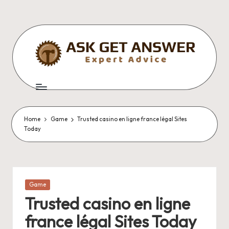
Skip
to
content
A
Expert
Advice
s
k
Home
Game
Trusted casino en ligne france légal Sites
G
Today
e
t
A
Posted
Game
in
Trusted casino en ligne
n
france légal Sites Today
s