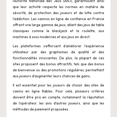
l’Autorité Nationale des Jeux (ANJ), garantissant ainsi
que leur activité respecte les normes en matière de
sécurité, de protection des joueurs et de lutte contre
l’addiction. Les casinos en ligne de confiance en France
offrent une large gamme de jeux, allant des jeux de table
classiques comme le blackjack et la roulette, aux
machines à sous modernes et aux jeux en direct.
Les plateformes s’efforcent d’améliorer l’expérience
utilisateur par des graphismes de qualité et des
fonctionnalités innovantes. De plus, la plupart de ces
sites proposent des bonus attractifs, tels que des bonus
de bienvenue ou des promotions régulières, permettant
aux joueurs d’augmenter leurs chances de gains.
Il est essentiel pour les joueurs de choisir des sites de
casino en ligne fiables. Pour cela, plusieurs critères
doivent être pris en compte, notamment la réputation
de l’opérateur, les avis d’autres joueurs, ainsi que les
méthodes de paiement proposées.