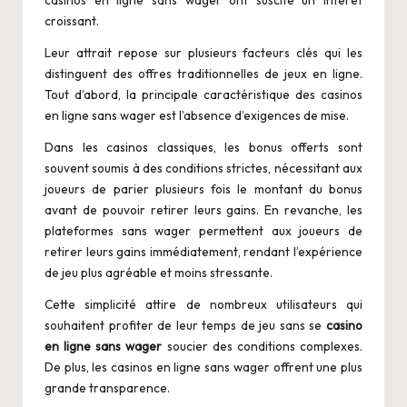
croissant.
Leur attrait repose sur plusieurs facteurs clés qui les
distinguent des offres traditionnelles de jeux en ligne.
Tout d’abord, la principale caractéristique des casinos
en ligne sans wager est l’absence d’exigences de mise.
Dans les casinos classiques, les bonus offerts sont
souvent soumis à des conditions strictes, nécessitant aux
joueurs de parier plusieurs fois le montant du bonus
avant de pouvoir retirer leurs gains. En revanche, les
plateformes sans wager permettent aux joueurs de
retirer leurs gains immédiatement, rendant l’expérience
de jeu plus agréable et moins stressante.
Cette simplicité attire de nombreux utilisateurs qui
souhaitent profiter de leur temps de jeu sans se
casino
en ligne sans wager
soucier des conditions complexes.
De plus, les casinos en ligne sans wager offrent une plus
grande transparence.