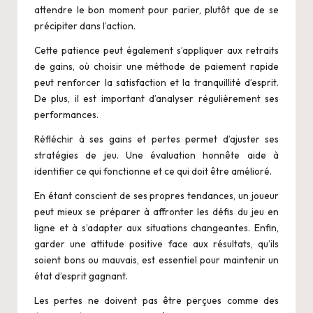
attendre le bon moment pour parier, plutôt que de se
précipiter dans l’action.
Cette patience peut également s’appliquer aux retraits
de gains, où choisir une méthode de paiement rapide
peut renforcer la satisfaction et la tranquillité d’esprit.
De plus, il est important d’analyser régulièrement ses
performances.
Réfléchir à ses gains et pertes permet d’ajuster ses
stratégies de jeu. Une évaluation honnête aide à
identifier ce qui fonctionne et ce qui doit être amélioré.
En étant conscient de ses propres tendances, un joueur
peut mieux se préparer à affronter les défis du jeu en
ligne et à s’adapter aux situations changeantes. Enfin,
garder une attitude positive face aux résultats, qu’ils
soient bons ou mauvais, est essentiel pour maintenir un
état d’esprit gagnant.
Les pertes ne doivent pas être perçues comme des