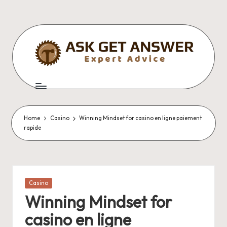
Skip
to
content
A
Expert
Advice
s
k
Home
Casino
Winning Mindset for casino en ligne paiement
G
rapide
e
t
A
Posted
Casino
in
Winning Mindset for
n
casino en ligne
s