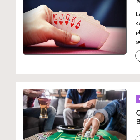
L
c
p
g
P
in
C
B