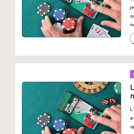
j
a
n
P
in
L
n
L
e
a