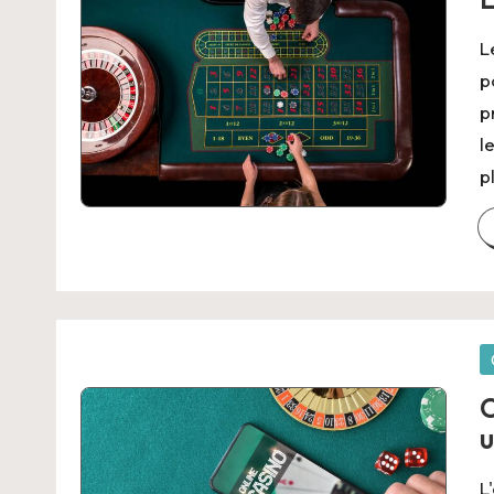
n
L
s
p
p
w
l
e
p
r
P
in
C
u
L