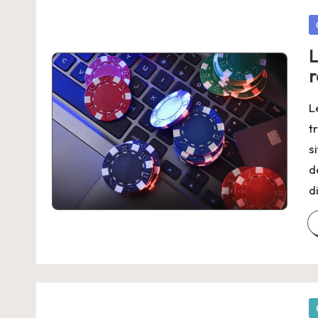
P
in
L
r
L
t
s
d
d
P