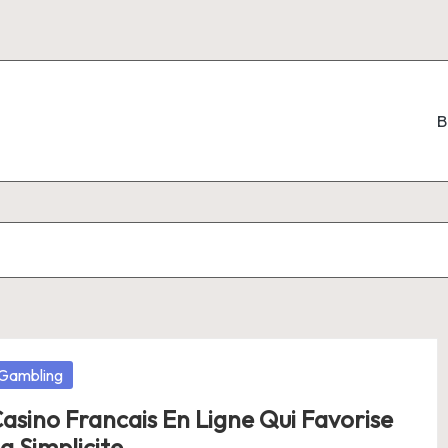
B
osted
Gambling
asino Francais En Ligne Qui Favorise
a Simplicite